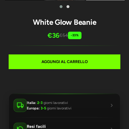
White Glow Beanie
€36
€54
-33%
AGGUNGI AL CARRELLO
Italia:
2-3
giorni lavorativi
Europa:
3-5
giorni lavorativi
Resi facili