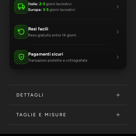
Italia:
2-3
giorni lavorativi
Europa:
3-5
giorni lavorativi
Resi facili
Reso gratuito entro 14 giorni
Pagamenti sicuri
Transazioni protette e crittografate
DETTAGLI
TAGLIE E MISURE