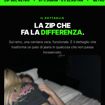
ZIP SUL RETRO
•
97% DENIM · 3% ELASTAN
•
RETRO Z
IL DETTAGLIO
LA ZIP CHE
FA LA
DIFFERENZA
.
Sul retro, una cerniera vera, funzionale. È il dettaglio che
trasforma un paio di jeans in qualcosa che non passa
inosservato.